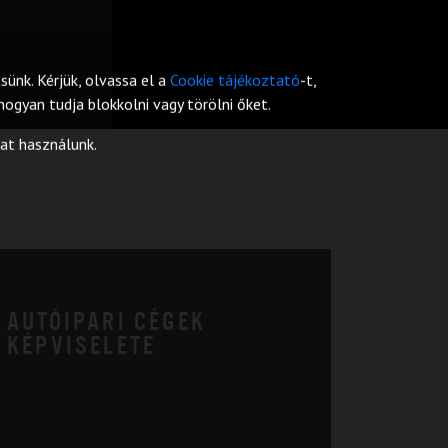
ünk. Kérjük, olvassa el a
Cookie tájékoztató
-t,
ogyan tudja blokkolni vagy törölni őket.
at használunk.
AUTÓIPARI CÉGEK
KÉPVISELETE