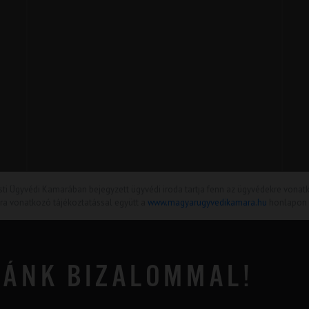
sti Ügyvédi Kamarában bejegyzett ügyvédi iroda tartja fenn az ügyvédekre vonat
ra vonatkozó tájékoztatással együtt a
www.magyarugyvedikamara.hu
honlapon t
ZÁNK BIZALOMMAL!