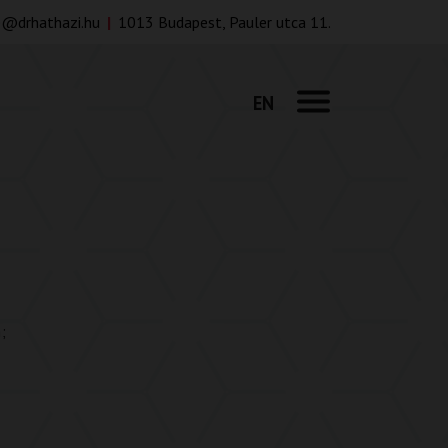
e@drhathazi.hu
|
1013 Budapest, Pauler utca 11.
EN
;