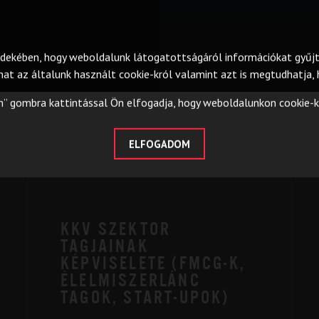
ekében, hogy weboldalunk látogatottságáról információkat gyűjts
at az általunk használt cookie-król valamint azt is megtudhatja, h
” gombra kattintással Ön elfogadja, hogy weboldalunkon cookie-k
ELFOGADOM
KKV SZEKTOR
TAGJAINAK
KÉPVISELETE (FMCG-K,
ÉLELMISZERLÁNC
TAGOK, START-UPOK)