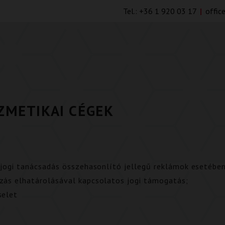
Tel.:
+36 1 920 03 17
|
offic
ZMETIKAI CÉGEK
, jogi tanácsadás összehasonlító jellegű reklámok esetében
ozás elhatárolásával kapcsolatos jogi támogatás;
selet