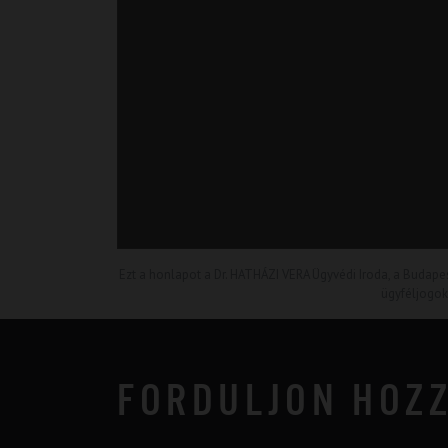
Ezt a honlapot a Dr. HATHÁZI VERA Ügyvédi Iroda, a Budape
ügyféljogok
FORDULJON HOZ