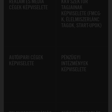
REKLÁM ÉS MÉDIA
KKV SZEKTOR
CÉGEK KÉPVISELETE
TAGJAINAK
KÉPVISELETE (FMCG-
K, ÉLELMISZERLÁNC
TAGOK, START-UPOK)
AUTÓIPARI CÉGEK
PÉNZÜGYI
KÉPVISELETE
INTÉZMÉNYEK
KÉPVISELETE