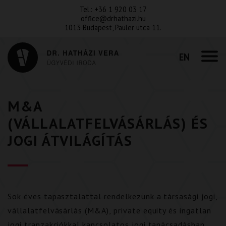
Tel.:
+36 1 920 03 17
office@drhathazi.hu
1013 Budapest, Pauler utca 11.
EN
M&A
(VÁLLALATFELVÁSÁRLÁS) ÉS
JOGI ÁTVILÁGÍTÁS
Sok éves tapasztalattal rendelkezünk a társasági jogi,
vállalatfelvásárlás (M&A), private equity és ingatlan
jogi tranzakciókkal kapcsolatos jogi tanácsadásban.