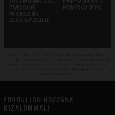
TELEKOMMUNIKÁCIÓS
GYÓGYSZERIPARI ÉS
(TÁVKÖZLŐ ÉS
KOZMETIKAI CÉGEK
MŰSORSZÓRÓ)
CÉGEK KÉPVISELETE
Ezt a honlapot a Dr. HATHÁZI VERA Ügyvédi Iroda, a Budapesti Ügyvédi
Kamarában bejegyzett ügyvédi iroda tartja fenn az ügyvédekre vonatkozó
jogszabályok és belső szabályzatok szerint, melyek az ügyféljogokra
vonatkozó tájékoztatással együtt a
www.magyarugyvedikamara.hu
honlapon találhatóak.
FORDULJON HOZZÁNK
BIZALOMMAL!