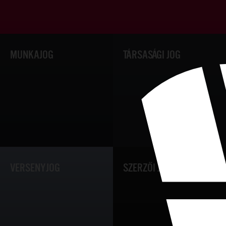
MUNKAJOG
TÁRSASÁGI JOG
VERSENYJOG
SZERZŐI JOG