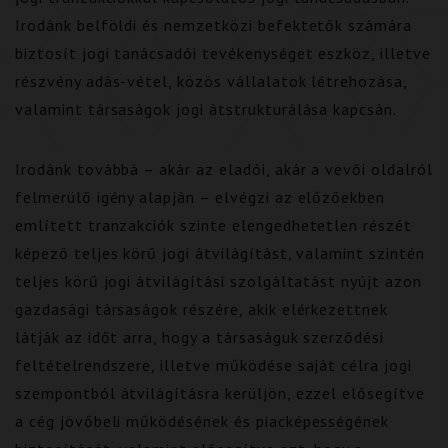
Irodánk belföldi és nemzetközi befektetők számára
biztosít jogi tanácsadói tevékenységet eszköz, illetve
részvény adás-vétel, közös vállalatok létrehozása,
valamint társaságok jogi átstrukturálása kapcsán.
Irodánk továbbá – akár az eladói, akár a vevői oldalról
felmerülő igény alapján – elvégzi az előzőekben
említett tranzakciók szinte elengedhetetlen részét
képező teljes körű jogi átvilágítást, valamint szintén
teljes körű jogi átvilágítási szolgáltatást nyújt azon
gazdasági társaságok részére, akik elérkezettnek
látják az időt arra, hogy a társaságuk szerződési
feltételrendszere, illetve működése saját célra jogi
szempontból átvilágításra kerüljön, ezzel elősegítve
a cég jövőbeli működésének és piacképességének