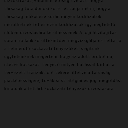
biztosítását, valamint elősegítve azt, hogy a
társaság tulajdonosi köre fel tudja mérni, hogy a
társaság működése során milyen kockázatok
merülhetnek fel és ezen kockázatok így megfelelő
időben orvoslására kerülhessenek. A jogi átvilágítás
során irodánk körültekintően megvizsgálja és feltárja
a felmerülő kockázati tényezőket, segítünk
ügyfeleinknek megérteni, hogy az adott probléma,
illetve kockázati tényező milyen hatással bírhat a
tervezett tranzakció értékére, illetve a társaság
piacképességére, továbbá stratégiai és jogi megoldást
kínálunk a feltárt kockázati tényezők orvoslására.