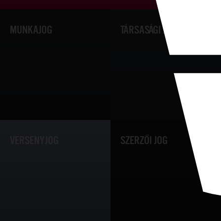
MUNKAJOG
TÁRSASÁGI JOG
VERSENYJOG
SZERZŐI JOG