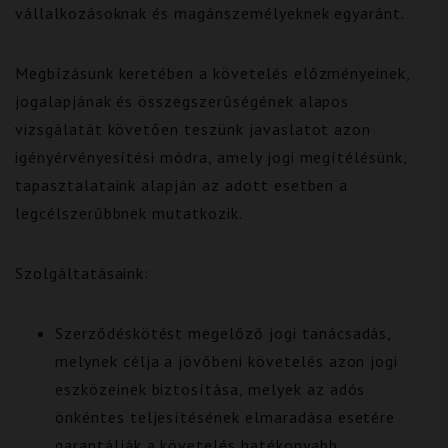
vállalkozásoknak és magánszemélyeknek egyaránt.
Megbízásunk keretében a követelés előzményeinek,
jogalapjának és összegszerűségének alapos
vizsgálatát követően teszünk javaslatot azon
igényérvényesítési módra, amely jogi megítélésünk,
tapasztalataink alapján az adott esetben a
legcélszerűbbnek mutatkozik.
Szolgáltatásaink:
Szerződéskötést megelőző jogi tanácsadás,
melynek célja a jövőbeni követelés azon jogi
eszközeinek biztosítása, melyek az adós
önkéntes teljesítésének elmaradása esetére
garantálják a követelés hatékonyabb