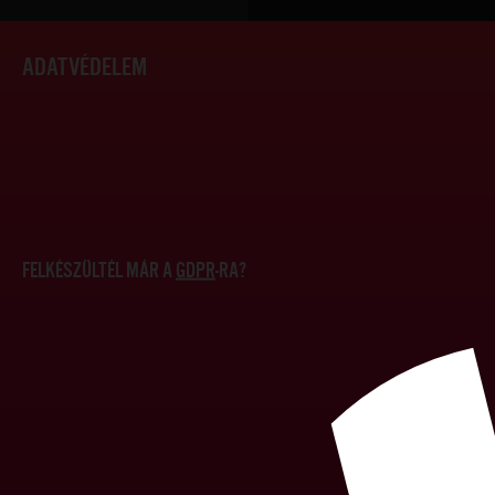
ADATVÉDELEM
FELKÉSZÜLTÉL MÁR A
GDPR
-RA?