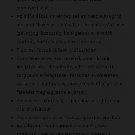
érvényesítését;
Az adós általi önkéntes teljesítést elősegítő
biztosítékok szerződésekbe történő beépítése
(zálogjog, kezesség, bankgarancia, óvadék,
foglaló, váltó, biztosítéki célú opció);
Fizetési felszólítások elkészítése;
Követelés érvényesítésének peren kívüli
megkísérlése (levelezés, a két fél közötti
tárgyalás elősegítése, tartozás elismerések,
tartozásátvállalások, egyezségek elkészítése,
fizetési meghagyásos eljárás);
Képviselet a bírósági eljárásban és a bírósági
végrehajtásban;
Képviselet a csőd és felszámolási eljárásban;
Az adóson kívüli harmadik személyekkel
szembeni igényérvényesítés (különösen a