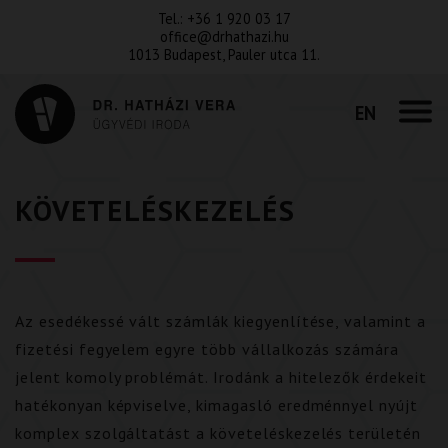
Tel.:
+36 1 920 03 17
office@drhathazi.hu
1013 Budapest, Pauler utca 11.
EN
KÖVETELÉSKEZELÉS
Az esedékessé vált számlák kiegyenlítése, valamint a
fizetési fegyelem egyre több vállalkozás számára
jelent komoly problémát. Irodánk a hitelezők érdekeit
hatékonyan képviselve, kimagasló eredménnyel nyújt
komplex szolgáltatást a követeléskezelés területén