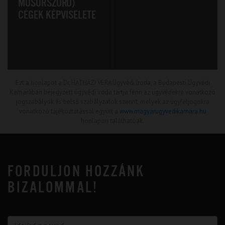
MŰSORSZÓRÓ)
CÉGEK KÉPVISELETE
Ezt a honlapot a Dr. HATHÁZI VERA Ügyvédi Iroda, a Budapesti Ügyvédi
Kamarában bejegyzett ügyvédi iroda tartja fenn az ügyvédekre vonatkozó
jogszabályok és belső szabályzatok szerint, melyek az ügyféljogokra
vonatkozó tájékoztatással együtt a
www.magyarugyvedikamara.hu
honlapon találhatóak.
FORDULJON HOZZÁNK
BIZALOMMAL!